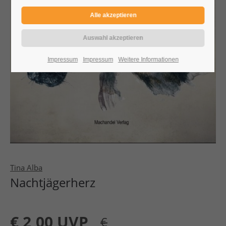
Impressum
Impressum
Weitere Informationen
Tina Alba
Nachtjägerherz
€
2,00 UVP
€