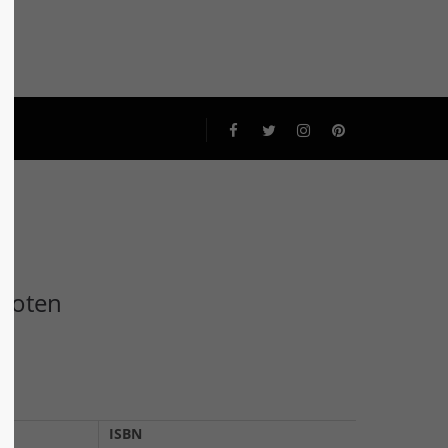
Pfoten
ISBN