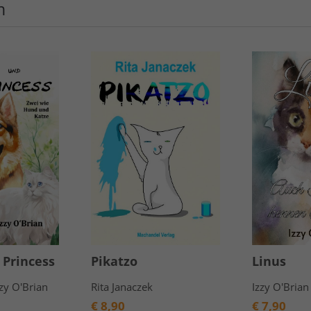
n
 Princess
Pikatzo
Linus
zy O'Brian
Rita Janaczek
Izzy O'Brian
€
8,90
€
7,90