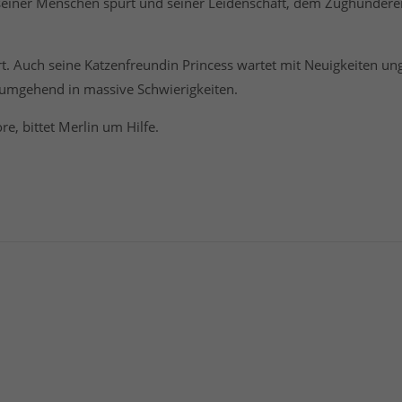
ebe seiner Menschen spürt und seiner Leidenschaft, dem Zughunde
rt. Auch seine Katzenfreundin Princess wartet mit Neuigkeiten ung
e umgehend in massive Schwierigkeiten.
e, bittet Merlin um Hilfe.