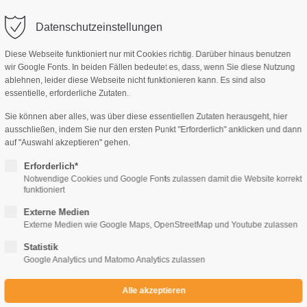
Datenschutzeinstellungen
Diese Webseite funktioniert nur mit Cookies richtig. Darüber hinaus benutzen
wir Google Fonts. In beiden Fällen bedeutet es, dass, wenn Sie diese Nutzung
ablehnen, leider diese Webseite nicht funktionieren kann. Es sind also
AG, MANUSKRIPTE
IMPRESSUM
KONTAKT
essentielle, erforderliche Zutaten.
Sie können aber alles, was über diese essentiellen Zutaten herausgeht, hier
ausschließen, indem Sie nur den ersten Punkt "Erforderlich" anklicken und dann
auf "Auswahl akzeptieren" gehen.
Erforderlich*
Notwendige Cookies und Google Fonts zulassen damit die Website korrekt
Rika Mohn
funktioniert
Merlin und Princess - Helfer auf vier 
Externe Medien
Externe Medien wie Google Maps, OpenStreetMap und Youtube zulassen
Statistik
€
8,90
€
Google Analytics und Matomo Analytics zulassen
ARTIKEL NR.
AUSGABE