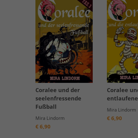
Coralee und der
Coralee un
seelenfressende
entlaufen
Fußball
Mira Lindorm
€
6,90
Mira Lindorm
€
6,90