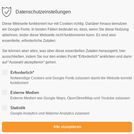
Datenschutzeinstellungen
Diese Webseite funktioniert nur mit Cookies richtig. Darüber hinaus benutzen
wir Google Fonts. In beiden Fällen bedeutet es, dass, wenn Sie diese Nutzung
ablehnen, leider diese Webseite nicht funktionieren kann. Es sind also
AG, MANUSKRIPTE
IMPRESSUM
KONTAKT
essentielle, erforderliche Zutaten.
Sie können aber alles, was über diese essentiellen Zutaten herausgeht, hier
ausschließen, indem Sie nur den ersten Punkt "Erforderlich" anklicken und dann
auf "Auswahl akzeptieren" gehen.
Erforderlich*
Notwendige Cookies und Google Fonts zulassen damit die Website korrekt
Mira Lindorm
funktioniert
Coralee und das Kelpie-Rodeo
Externe Medien
Externe Medien wie Google Maps, OpenStreetMap und Youtube zulassen
Statistik
€
6,90
€
Google Analytics und Matomo Analytics zulassen
ARTIKEL NR.
AUSGABE