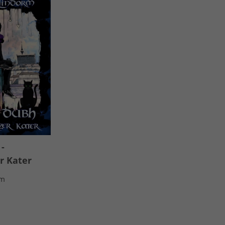
-
r Kater
rm