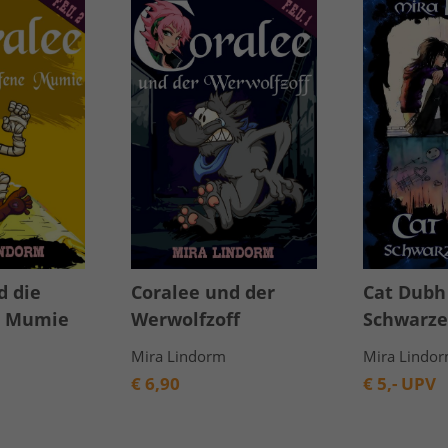
d die
Coralee und der
Cat Dubh 
e Mumie
Werwolfzoff
Schwarze
Mira Lindorm
Mira Lindo
€
6,90
€
5,- UPV