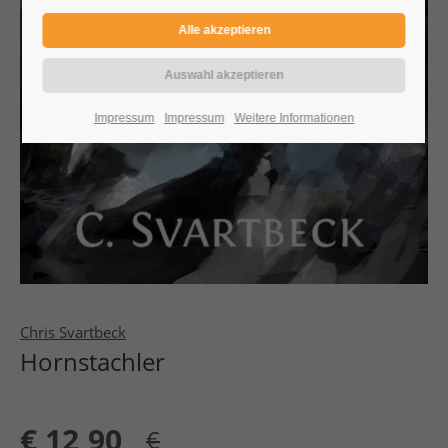
Impressum
Impressum
Weitere Informationen
Chris Svartbeck
Hornstachler
€
12,90
€