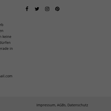
rb
len
h keine
 dürfen
erade in
ail.com
Impressum, AGBs, Datenschutz