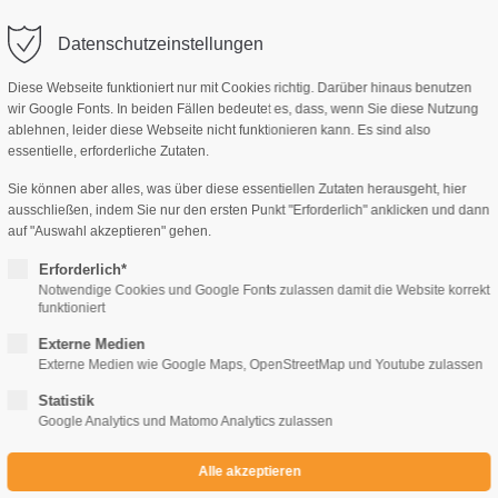
Datenschutzeinstellungen
Diese Webseite funktioniert nur mit Cookies richtig. Darüber hinaus benutzen
wir Google Fonts. In beiden Fällen bedeutet es, dass, wenn Sie diese Nutzung
ablehnen, leider diese Webseite nicht funktionieren kann. Es sind also
AG, MANUSKRIPTE
IMPRESSUM
KONTAKT
essentielle, erforderliche Zutaten.
Sie können aber alles, was über diese essentiellen Zutaten herausgeht, hier
ausschließen, indem Sie nur den ersten Punkt "Erforderlich" anklicken und dann
auf "Auswahl akzeptieren" gehen.
Erforderlich*
Notwendige Cookies und Google Fonts zulassen damit die Website korrekt
Anthologie
funktioniert
Die Putze von Asgard (Hardcover)
Externe Medien
Externe Medien wie Google Maps, OpenStreetMap und Youtube zulassen
Statistik
€
5,00 UVP
€
Google Analytics und Matomo Analytics zulassen
ARTIKEL NR.
AUSGABE