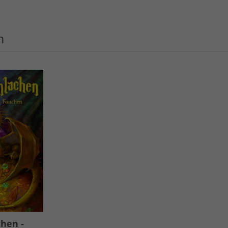
n
hen -