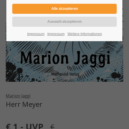
Impressum
Impressum
Weitere Informationen
Marion Jaggi
Herr Meyer
€
1,- UVP
€