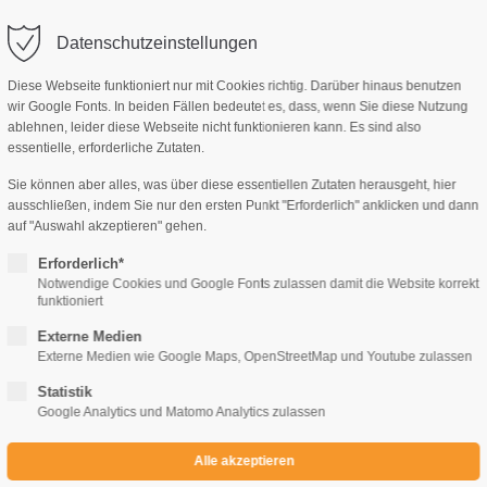
Datenschutzeinstellungen
Diese Webseite funktioniert nur mit Cookies richtig. Darüber hinaus benutzen
wir Google Fonts. In beiden Fällen bedeutet es, dass, wenn Sie diese Nutzung
ablehnen, leider diese Webseite nicht funktionieren kann. Es sind also
AG, MANUSKRIPTE
IMPRESSUM
KONTAKT
essentielle, erforderliche Zutaten.
Sie können aber alles, was über diese essentiellen Zutaten herausgeht, hier
ausschließen, indem Sie nur den ersten Punkt "Erforderlich" anklicken und dann
auf "Auswahl akzeptieren" gehen.
Erforderlich*
Notwendige Cookies und Google Fonts zulassen damit die Website korrekt
Mira Lindorm
funktioniert
Coralee und der Zombie-Zoo
Externe Medien
Externe Medien wie Google Maps, OpenStreetMap und Youtube zulassen
Statistik
€
6,90
€
Google Analytics und Matomo Analytics zulassen
ARTIKEL NR.
AUSGABE