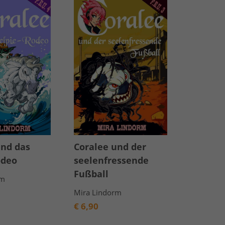
und das
Coralee und der
Coralee
odeo
seelenfressende
entlau
Fußball
rm
Mira Lin
€
6,90
Mira Lindorm
€
6,90