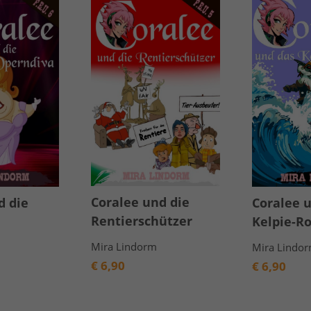
Coralee und die
d die
Coralee 
Rentierschützer
Kelpie-R
Mira Lindorm
Mira Lindo
€
6,90
€
6,90