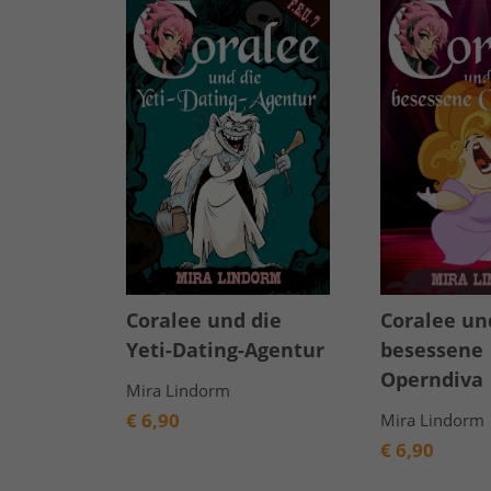
Coralee und die
Coralee un
Yeti-Dating-Agentur
besessene
Operndiva
Mira Lindorm
€
6,90
Mira Lindorm
€
6,90