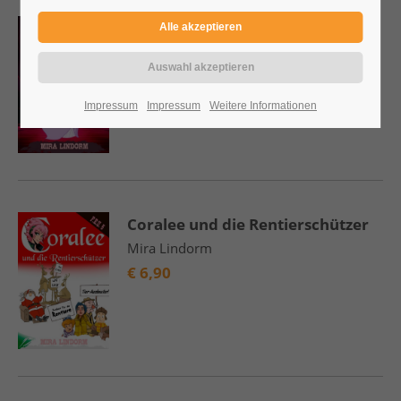
Coralee und die besessene
Operndiva
Mira Lindorm
€
6,90
Impressum
Impressum
Weitere Informationen
Coralee und die Rentierschützer
Mira Lindorm
€
6,90