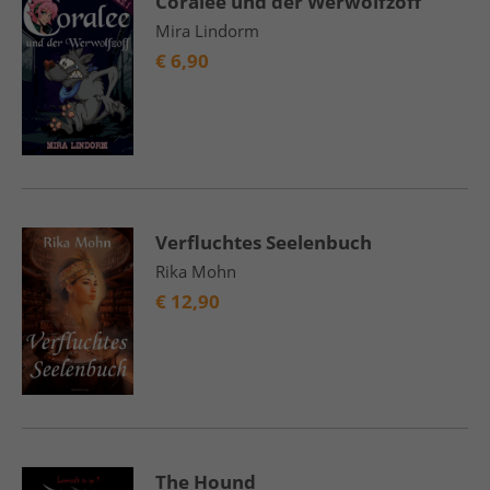
Coralee und der Werwolfzoff
Mira Lindorm
€
6,90
Verfluchtes Seelenbuch
Rika Mohn
€
12,90
The Hound