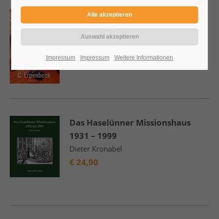
Schön giftig - Ein Giftpflanzen-
Nur als Ebook
Handbuch für Eltern
Charlotte Erpenbeck
€
6,90
Impressum
Impressum
Weitere Informationen
Das Haselünner Missionshaus
1931 – 1999
Dieter Kronabel
€
24,90