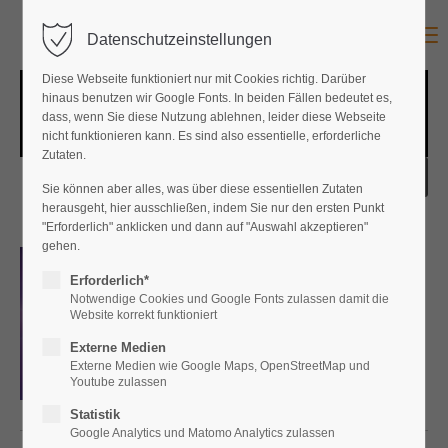
Menu
Datenschutzeinstellungen
Diese Webseite funktioniert nur mit Cookies richtig. Darüber
hinaus benutzen wir Google Fonts. In beiden Fällen bedeutet es,
dass, wenn Sie diese Nutzung ablehnen, leider diese Webseite
nicht funktionieren kann. Es sind also essentielle, erforderliche
Zutaten.
Sie können aber alles, was über diese essentiellen Zutaten
herausgeht, hier ausschließen, indem Sie nur den ersten Punkt
"Erforderlich" anklicken und dann auf "Auswahl akzeptieren"
gehen.
Briefe aus dem Schweigen
Neu als POD-Taschenbuch
ab 5.8.26
Erforderlich*
Rainer Kruse
Notwendige Cookies und Google Fonts zulassen damit die
€
17,90
Website korrekt funktioniert
Externe Medien
Externe Medien wie Google Maps, OpenStreetMap und
Youtube zulassen
Statistik
Google Analytics und Matomo Analytics zulassen