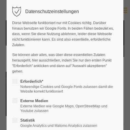
Menu
Datenschutzeinstellungen
Diese Webseite funktioniert nur mit Cookies richtig. Darüber
hinaus benutzen wir Google Fonts. In beiden Fällen bedeutet es,
dass, wenn Sie diese Nutzung ablehnen, leider diese Webseite
nicht funktionieren kann. Es sind also essentielle, erforderliche
Zutaten.
Sie können aber alles, was über diese essentiellen Zutaten
herausgeht, hier ausschließen, indem Sie nur den ersten Punkt
"Erforderlich" anklicken und dann auf "Auswahl akzeptieren"
gehen.
Drachenblut Sammelband 11 und
NEU
Serie ist komplett!
Erforderlich*
12
Notwendige Cookies und Google Fonts zulassen damit die
Wolf Awert
Website korrekt funktioniert
€
13,90
Externe Medien
Externe Medien wie Google Maps, OpenStreetMap und
Youtube zulassen
Statistik
Google Analytics und Matomo Analytics zulassen