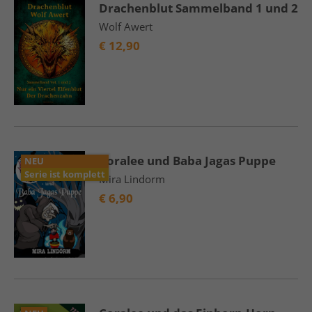
Drachenblut Sammelband 1 und 2
Wolf Awert
€
12,90
Coralee und Baba Jagas Puppe
NEU
Serie ist komplett
Mira Lindorm
€
6,90