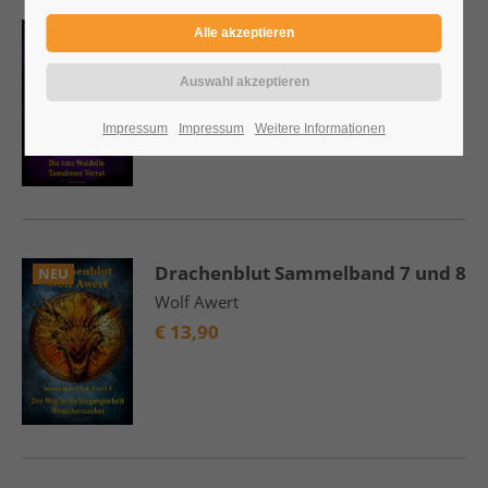
Drachenblut Sammelband 9 und
NEU
10
Wolf Awert
€
13,90
Impressum
Impressum
Weitere Informationen
Drachenblut Sammelband 7 und 8
NEU
Wolf Awert
€
13,90