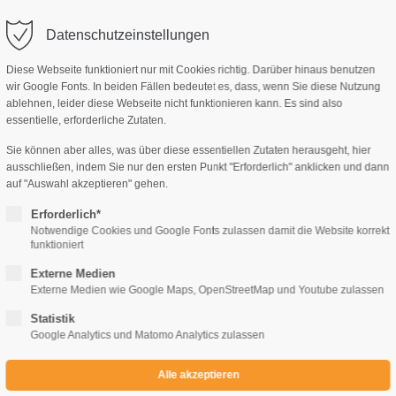
Datenschutzeinstellungen
Diese Webseite funktioniert nur mit Cookies richtig. Darüber hinaus benutzen
wir Google Fonts. In beiden Fällen bedeutet es, dass, wenn Sie diese Nutzung
ablehnen, leider diese Webseite nicht funktionieren kann. Es sind also
AG, MANUSKRIPTE
IMPRESSUM
KONTAKT
essentielle, erforderliche Zutaten.
Sie können aber alles, was über diese essentiellen Zutaten herausgeht, hier
ausschließen, indem Sie nur den ersten Punkt "Erforderlich" anklicken und dann
auf "Auswahl akzeptieren" gehen.
Erforderlich*
Notwendige Cookies und Google Fonts zulassen damit die Website korrekt
Anthologie
funktioniert
Irische Märchen Update 1.1
Externe Medien
Externe Medien wie Google Maps, OpenStreetMap und Youtube zulassen
Statistik
€
15,90
€
Google Analytics und Matomo Analytics zulassen
ARTIKEL NR.
AUSGABE