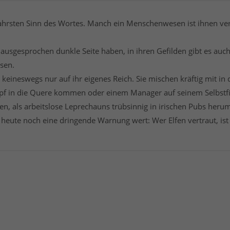
hrsten Sinn des Wortes. Manch ein Menschenwesen ist ihnen verf
e ausgesprochen dunkle Seite haben, in ihren Gefilden gibt es au
sen.
h keineswegs nur auf ihr eigenes Reich. Sie mischen kräftig mit 
mpf in die Quere kommen oder einem Manager auf seinem Selbstfi
n, als arbeitslose Leprechauns trübsinnig in irischen Pubs her
heute noch eine dringende Warnung wert: Wer Elfen vertraut, ist 