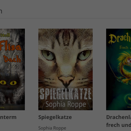
n
unterm
Spiegelkatze
Drachenl
frech und
Sophia Roppe