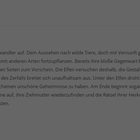
wandler auf. Dem Aussehen nach wilde Tiere, doch mit Vernunft g
mit anderen Arten fortzupflanzen. Bereits ihre bloße Gegenwart 
ten Seiten zum Vorschein. Die Elfen versuchen deshalb, die Ges
es Zerfalls breitet sich unaufhaltsam aus. Unter den Elfen droht
cheinen unschöne Geheimnisse zu haben. Am Ende beginnt sogar H
lone auf, ihre Ziehmutter wiederzufinden und die Rätsel ihrer He
sten.