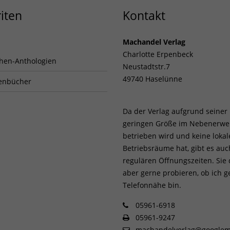
iten
Kontakt
Machandel Verlag
Charlotte Erpenbeck
hen-Anthologien
Neustadtstr.7
49740 Haselünne
enbücher
Da der Verlag aufgrund seiner
geringen Größe im Nebenerwe
betrieben wird und keine loka
Betriebsräume hat, gibt es auc
regulären Öffnungszeiten. Sie
aber gerne probieren, ob ich g
Telefonnähe bin.
05961-6918
05961-9247
machandelverlag@googlem