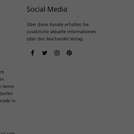
Social Media
Über diese Kanäle erhalten Sie
zusätzliche aktuelle Informationen
über den Machandel Verlag.
rb
len
h keine
 dürfen
erade in
ail.com