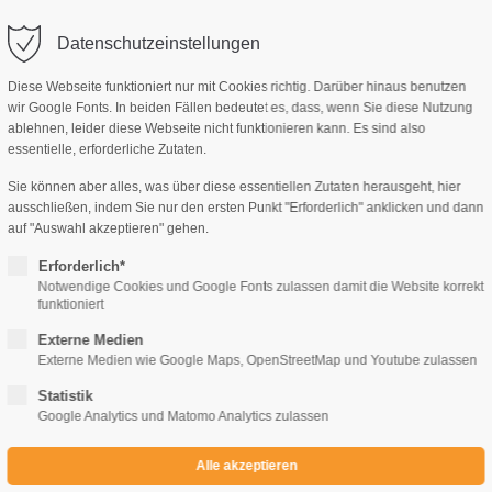
Datenschutzeinstellungen
Diese Webseite funktioniert nur mit Cookies richtig. Darüber hinaus benutzen
wir Google Fonts. In beiden Fällen bedeutet es, dass, wenn Sie diese Nutzung
ablehnen, leider diese Webseite nicht funktionieren kann. Es sind also
AG, MANUSKRIPTE
IMPRESSUM
KONTAKT
essentielle, erforderliche Zutaten.
Sie können aber alles, was über diese essentiellen Zutaten herausgeht, hier
ausschließen, indem Sie nur den ersten Punkt "Erforderlich" anklicken und dann
auf "Auswahl akzeptieren" gehen.
Erforderlich*
Notwendige Cookies und Google Fonts zulassen damit die Website korrekt
Wolf Awert
funktioniert
Drachenblut 2 - Der Drachenzahn
Externe Medien
Externe Medien wie Google Maps, OpenStreetMap und Youtube zulassen
Statistik
€
2,49
€
Google Analytics und Matomo Analytics zulassen
ARTIKEL NR.
AUSGABE